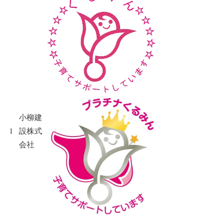
小柳建
1
設株式
会社