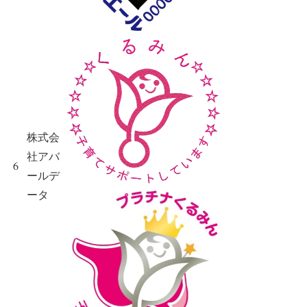
株式会
社アバ
6
ールデ
ータ