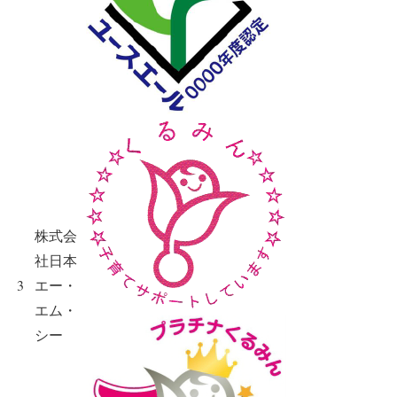
株式会
社日本
3
エー・
エム・
シー