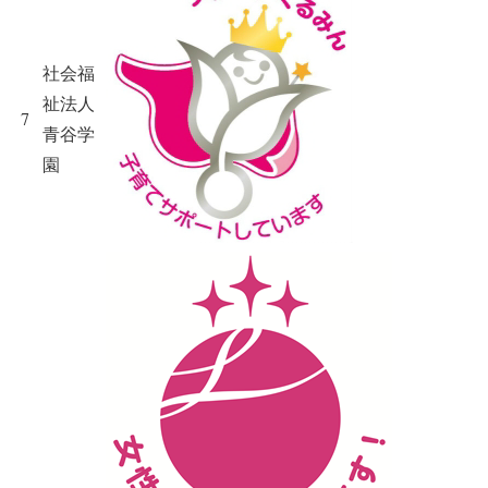
社会福
祉法人
7
青谷学
園