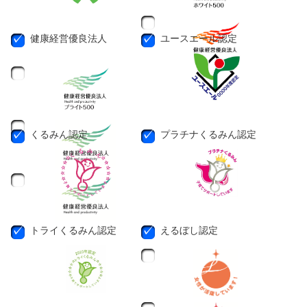
健康経営優良法人
ユースエール認定
くるみん認定
プラチナくるみん認定
トライくるみん認定
えるぼし認定