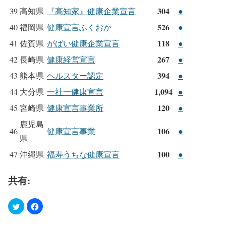
304
39
高知県
『高知家』健康企業宣言
●
526
40
福岡県
健康宣言ふくおか
●
118
41
佐賀県
がばい健康企業宣言
●
267
42
長崎県
健康経営宣言
●
394
43
熊本県
ヘルスター認定
●
1,094
44
大分県
一社一健康宣言
●
120
45
宮崎県
健康宣言事業所
●
鹿児島
106
46
健康宣言事業
●
県
100
47
沖縄県
福寿うちな健康宣言
●
共有: