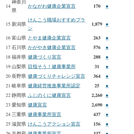
神奈川
170
14
かながわ健康企業宣言
●
県
けんこう職場おすすめプラ
1,879
15
新潟県
●
ン
263
16
富山県
とやま健康企業宣言
●
576
17
石川県
かがやき健康企業宣言
●
288
18
福井県
健康づくり宣言
●
31
19
山梨県
目指そう！健康事業所
●
364
20
長野県
健康づくりチャレンジ宣言
●
25
21
岐阜県
健康経営推進事業所認定
●
2,260
22
静岡県
ふじのくに健康宣言
●
2,690
23
愛知県
健康宣言
●
437
24
三重県
健康事業所宣言
●
156
25
滋賀県
けんこうアクション宣言
●
337
26
京都府
健康事業所宣言
●