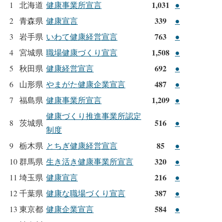
1,031
1
北海道
健康事業所宣言
●
339
2
青森県
健康宣言
●
763
3
岩手県
いわて健康経営宣言
●
1,508
4
宮城県
職場健康づくり宣言
●
692
5
秋田県
健康経営宣言
●
487
6
山形県
やまがた健康企業宣言
●
1,209
7
福島県
健康事業所宣言
●
健康づくり推進事業所認定
516
8
茨城県
●
制度
85
9
栃木県
とちぎ健康経営宣言
●
320
10
群馬県
生き活き健康事業所宣言
●
216
11
埼玉県
健康宣言
●
387
12
千葉県
健康な職場づくり宣言
●
584
13
東京都
健康企業宣言
●