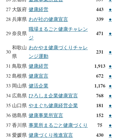
443
27
大阪府
健康経営
●
339
28
兵庫県
わが社の健康宣言
●
職場まるごと健康チャレン
471
29
奈良県
●
ジ
和歌山
わかやま健康づくりチャレ
231
30
●
県
ンジ運動
1,913
31
鳥取県
健康経営
●
672
32
島根県
健康宣言
●
1,176
33
岡山県
健活企業
●
768
34
広島県
ひろしま企業健康宣言
●
181
35
山口県
やまぐち健康経営企業
●
152
36
徳島県
健康事業所宣言
●
75
37
香川県
事業所まるごと健康づくり
●
430
38
愛媛県
健康づくり推進宣言
●