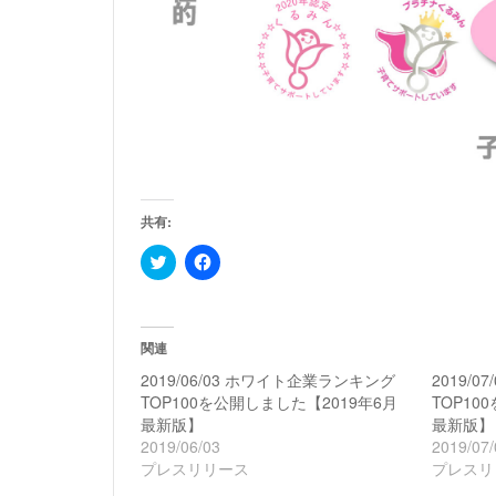
共有:
ク
Facebook
リ
で
ッ
共
ク
有
し
す
て
る
Twitter
に
関連
で
は
共
ク
2019/06/03 ホワイト企業ランキング
2019/
有
リ
TOP100を公開しました【2019年6月
TOP10
(新
ッ
し
ク
最新版】
最新版】
い
し
2019/06/03
2019/07/
ウ
て
ィ
く
プレスリリース
プレスリ
ン
だ
ド
さ