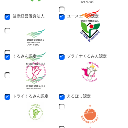
健康経営優良法人
ユースエール認定
くるみん認定
プラチナくるみん認定
トライくるみん認定
えるぼし認定