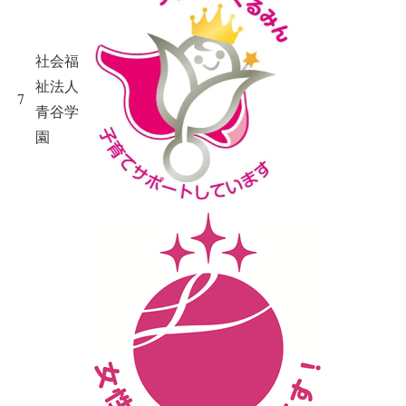
社会福
祉法人
7
青谷学
園