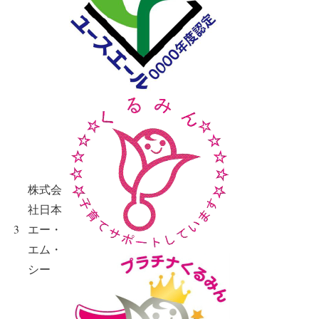
株式会
社日本
3
エー・
エム・
シー