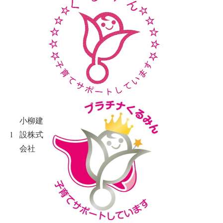
小柳建
1
設株式
会社