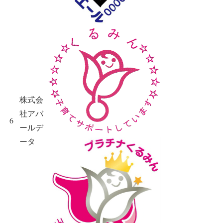
株式会
社アバ
6
ールデ
ータ