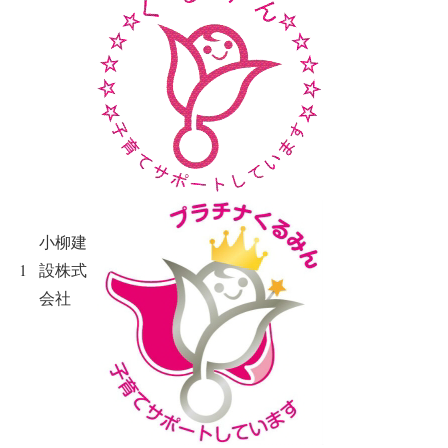
小柳建
1
設株式
会社