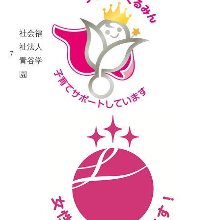
社会福
祉法人
7
青谷学
園