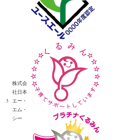
株式会
社日本
3
エー・
エム・
シー