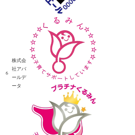
株式会
社アバ
6
ールデ
ータ