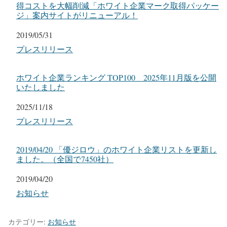
得コストを大幅削減「ホワイト企業マーク取得パッケー
ジ」案内サイトがリニューアル！
日付
2019/05/31
関連理由
プレスリリース
ホワイト企業ランキング TOP100 2025年11月版を公開
いたしました
日付
2025/11/18
関連理由
プレスリリース
2019/04/20 「優ジロウ」のホワイト企業リストを更新し
ました。（全国で7450社）
日付
2019/04/20
関連理由
お知らせ
カテゴリー:
お知らせ