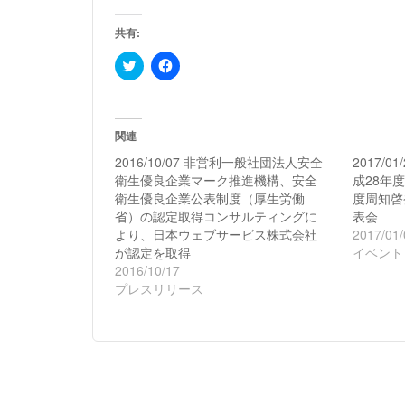
共有:
ク
Facebook
リ
で
ッ
共
ク
有
し
す
て
る
Twitter
に
関連
で
は
共
ク
2016/10/07 非営利一般社団法人安全
2017/
有
リ
衛生優良企業マーク推進機構、安全
成28年
(新
ッ
し
ク
衛生優良企業公表制度（厚生労働
度周知啓
い
し
省）の認定取得コンサルティングに
表会
ウ
て
ィ
く
より、日本ウェブサービス株式会社
2017/01/
ン
だ
が認定を取得
ド
さ
イベント
ウ
い
2016/10/17
で
(新
開
し
プレスリリース
き
い
ま
ウ
す)
ィ
ン
ド
ウ
で
開
き
ま