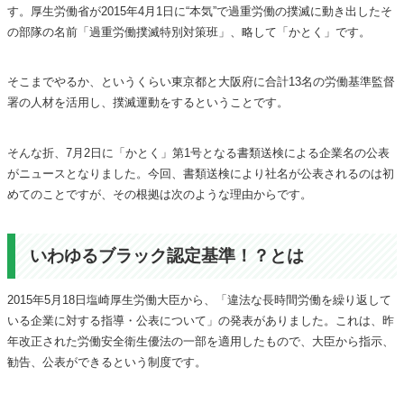
す。厚生労働省が2015年4月1日に“本気”で過重労働の撲滅に動き出したそ
の部隊の名前「過重労働撲滅特別対策班」、略して「かとく」です。
そこまでやるか、というくらい東京都と大阪府に合計13名の労働基準監督
署の人材を活用し、撲滅運動をするということです。
そんな折、7月2日に「かとく」第1号となる書類送検による企業名の公表
がニュースとなりました。今回、書類送検により社名が公表されるのは初
めてのことですが、その根拠は次のような理由からです。
いわゆるブラック認定基準！？とは
2015年5月18日塩崎厚生労働大臣から、「違法な長時間労働を繰り返して
いる企業に対する指導・公表について」の発表がありました。これは、昨
年改正された労働安全衛生優法の一部を適用したもので、大臣から指示、
勧告、公表ができるという制度です。