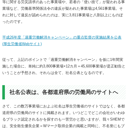
等に関する労災請求のあった事業場や、若者の「使い捨て」が疑われる事
業場など、労働基準関係法令の違反が疑われた事業場は4,561事業場。そ
れに対して違反が認められたのは、実に3,811事業場と八割以上にものぼ
ったのです。
平成26年度「過重労働解消キャンペーン」の重点監督の実施結果を公表
(厚生労働省Webサイト)
従って、上記のポイントで「過重労働解消キャンペーン」を仮に1年間実
施した場合に、単純に約3,800事業場×12カ月＝45,600事業場が是正勧告と
いうことが予想され、それらは全て、社名公表となるのです。
社名公表は、各都道府県の労働局のサイトへ
さて、この数万事業場におよぶ社名は厚生労働省のサイトではなく、各都
道府県の労働局のサイトに掲載されます。いつどこでどこの会社がいわゆ
るブラック認定されるかを探すのも一苦労かと思いますが、我々SHEMで
は、安全衛生優良企業＝Wマーク取得企業の掲載と同時に、不名誉にもブ