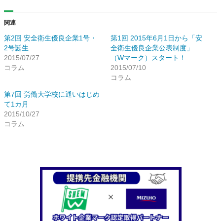
し
す
て
る
Twitter
に
関連
で
は
共
ク
有
リ
第2回 安全衛生優良企業1号・
第1回 2015年6月1日から「安
(新
ッ
2号誕生
全衛生優良企業公表制度」
し
ク
い
し
2015/07/27
（Wマーク）スタート！
ウ
て
コラム
2015/07/10
ィ
く
ン
だ
コラム
ド
さ
ウ
い
第7回 労働大学校に通いはじめ
で
(新
開
し
て1カ月
き
い
2015/10/27
ま
ウ
す)
ィ
コラム
ン
ド
ウ
で
開
き
ま
す)