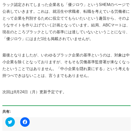
ラック認定されてしまった企業名も「優ジロウ」というSHEMのページで
公表していきます。これは、就活生や求職者、転職を考えている労働者に
とって企業を判別するために役立ててもらいたいという趣旨から、そのよ
うなサイトを作り上げていく計画となっています。結局、ABCマートは、
現在のところブラックとしての基準には達していないということになり、
「優ジロウ」にはまだ1社も掲載されていませんが。
最後となりましたが、いわゆるブラック企業の基準というのは、対象は中
小企業を除くとなっておりますが、そもそも労働基準監督署が来なくなっ
たということではありません。「中小企業を隠れ蓑にする」という考えを
持つべできはないことは、言うまでもありません。
次回は8月24日（月）更新予定です。
共有:
ク
Facebook
リ
で
ッ
共
ク
有