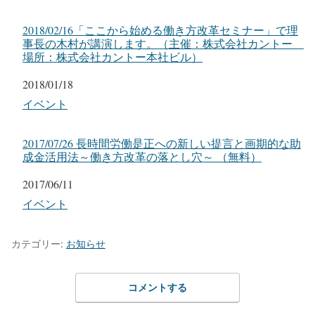
2018/02/16「ここから始める働き方改革セミナー」で理
事長の木村が講演します。（主催：株式会社カントー
場所：株式会社カントー本社ビル）
日付
2018/01/18
関連理由
イベント
2017/07/26 長時間労働是正への新しい提言と画期的な助
成金活用法～働き方改革の落とし穴～ （無料）
日付
2017/06/11
関連理由
イベント
カテゴリー:
お知らせ
コメントする