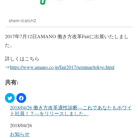
shem-icatch2
2017年7月12日AMANO 働き方改革Fairに出展いたしまし
た。
詳しくはこちら
⇒
https://www.amano.co.jp/fair2017/seminar/tokyo.html
共有:
2018/04/26 働き方改革適性診断―これであなたもホワイ
ト社員！？―をリリースしました。
日付
2018/04/26
関連理由
お知らせ