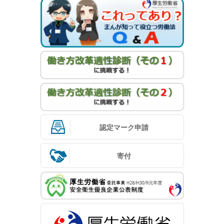
認定マーク申請
寄付