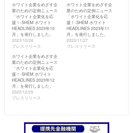
共
ク
ホワイト企業をめざす企
ホワイト企業をめざす企
有
リ
業のための定例ニュース
業のための定例ニュース
(新
ッ
し
ク
「ホワイト企業化を応
「ホワイト企業化を応
い
し
援！-SHEM ホワイト
援！-SHEM ホワイト
ウ
て
ィ
く
HEADLINES 2023年10
HEADLINES 2023年11
ン
だ
月」を発行しました。
ド
さ
月」を発行しました。
ウ
い
2023/10/24
2023/11/27
で
(新
開
し
プレスリリース
プレスリリース
き
い
ま
ウ
ホワイト企業をめざす企
す)
ィ
ン
業のための定例ニュース
ド
「ホワイト企業化を応
ウ
で
援！-SHEM ホワイト
開
HEADLINES 2023年12
き
ま
月」を発行しました。
す)
2023/12/25
プレスリリース