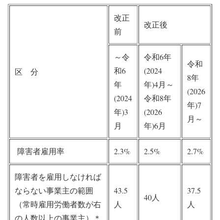
改正
改正後
前
～令
令和6年
令和
和6
(2024
区 分
8年
年
年)4月～
(2026
(2024
令和8年
年)7
年)3
(2026
月～
月
年)6月
障害者雇用率
2.3%
2.5%
2.7%
障害者を雇用しなければ
ならない事業主の範囲
43.5
37.5
40人
（常時雇用労働者数が右
人
人
の人数以上の事業主）
＊