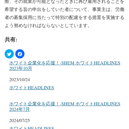
際、その就業が可能となったときに再び雇用されることを
希望する旨の申出をしていた者について、事業主は、労働
者の募集採用に当たって特別の配慮をする措置を実施する
よう努めなければならないとしています。
共有:
ホワイト企業化を応援！-SHEM ホワイトHEADLINES
2023年10月
日付
2023/10/24
関連理由
ホワイトHEADLINES
ホワイト企業化を応援！-SHEM ホワイトHEADLINES
2024年7月
日付
2024/07/25
関連理由
ホワイトHEADLINES