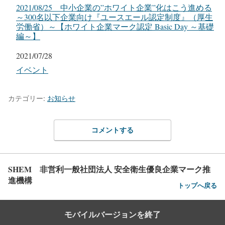
2021/08/25 中小企業の”ホワイト企業”化はこう進める
～300名以下企業向け『ユースエール認定制度』（厚生
労働省）～【ホワイト企業マーク認定 Basic Day ～基礎
編～】
日付
2021/07/28
関連理由
イベント
カテゴリー:
お知らせ
コメントする
SHEM 非営利一般社団法人 安全衛生優良企業マーク推
進機構
トップへ戻る
モバイルバージョンを終了