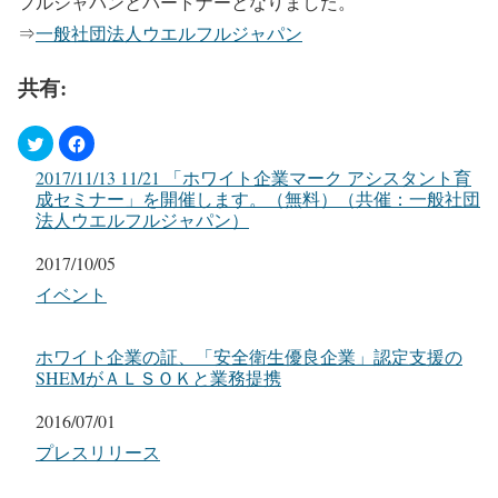
フルジャパンとパートナーとなりました。
⇒
一般社団法人ウエルフルジャパン
共有:
2017/11/13 11/21 「ホワイト企業マーク アシスタント育
成セミナー」を開催します。（無料）（共催：一般社団
法人ウエルフルジャパン）
日付
2017/10/05
関連理由
イベント
ホワイト企業の証、「安全衛生優良企業」認定支援の
SHEMがＡＬＳＯＫと業務提携
日付
2016/07/01
関連理由
プレスリリース