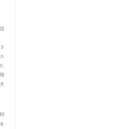
活
３
ス
た
現
大
印
を