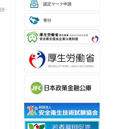
認定マーク申請
紹介
寄付