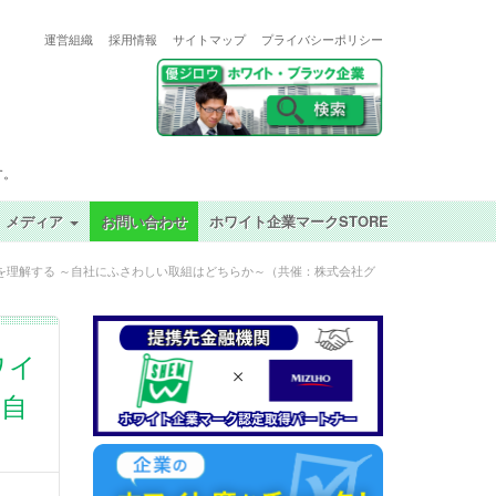
運営組織
採用情報
サイトマップ
プライバシーポリシー
す。
メディア
お問い合わせ
ホワイト企業マークSTORE
省）を理解する ～自社にふさわしい取組はどちらか～（共催：株式会社グ
ワイ
～自