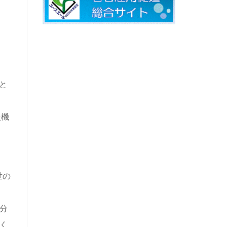
と
援機
世の
分
く