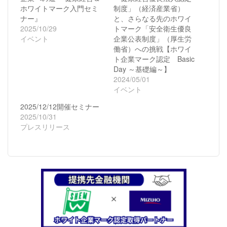
い
し
ホワイトマーク入門セミ
制度」（経済産業省）
ウ
て
ィ
く
ナー』
と、さらなる先のホワイ
ン
だ
2025/10/29
ド
さ
トマーク「安全衛生優良
ウ
い
イベント
企業公表制度」（厚生労
で
(新
開
し
働省）への挑戦【ホワイ
き
い
ト企業マーク認定 Basic
ま
ウ
す)
ィ
Day ～基礎編～】
ン
2024/05/01
ド
ウ
イベント
で
開
2025/12/12開催セミナー
き
ま
2025/10/31
す)
プレスリリース