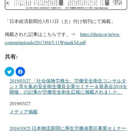
「日本経済新聞社3月11日（土）付け朝刊にて掲載」
掲載された記事はこちらです。⇒
https://shem.or.jp/wp-
content/uploads/2017/04/3.11Wmark5d.pdf
共有:
2019/03/27 「社会保険労務士、労働安全衛生コンサルタ
ント等を集め安全衛生優良企業セミナー＆発表会2018を
開催」の記事が労働安全衛生広報に掲載されました。
日付
2019/03/27
関連理由
メディア掲載
2016/10/25 日本物流新聞に厚生労働省委託事業セミナー