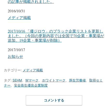
の記事が掲載されました。
日付
2016/10/31
関連理由
メディア掲載
2017/10/16 「優ジロウ」のブラック企業リストを更新し
ました。（今回の更新内容では全国で70企業・事業場が
追加、19企業・事業場が削除）
日付
2017/10/17
関連理由
お知らせ
カテゴリー:
メディア掲載
タグ:
SEHM
、
Wマーク
、
ホワイトマーク
、
厚生労働省
、
取得セミ
ナー
、
安全衛生優良企業制度
コメントする