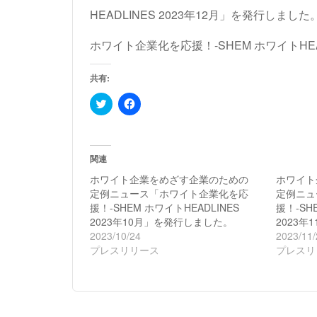
HEADLINES 2023年12月」を発行しました
ホワイト企業化を応援！-SHEM ホワイトHEADL
共有:
ク
Facebook
リ
で
ッ
共
ク
有
し
す
て
る
Twitter
に
関連
で
は
共
ク
ホワイト企業をめざす企業のための
ホワイト
有
リ
定例ニュース「ホワイト企業化を応
定例ニュ
(新
ッ
し
ク
援！-SHEM ホワイトHEADLINES
援！-SH
い
し
2023年10月」を発行しました。
2023
ウ
て
ィ
く
2023/10/24
2023/11/
ン
だ
プレスリリース
ド
さ
プレスリ
ウ
い
で
(新
開
し
き
い
ま
ウ
す)
ィ
ン