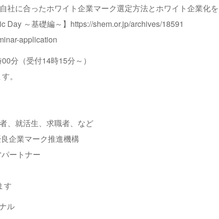
自社に合ったホワイト企業マーク選定方法とホワイト企業化を
 Day ～基礎編～】
https://shem.or.jp/archives/18591
minar-application
時00分（受付14時15分～）
ます。
者、就活生、求職者、など
優良企業マーク推進機構
営パートナー
ます
ナル