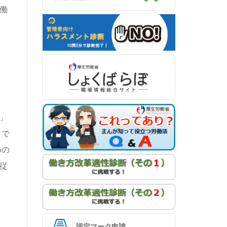
働
」
まで
めの
従
認定マーク申請