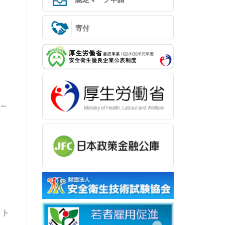
寄付
～
イト