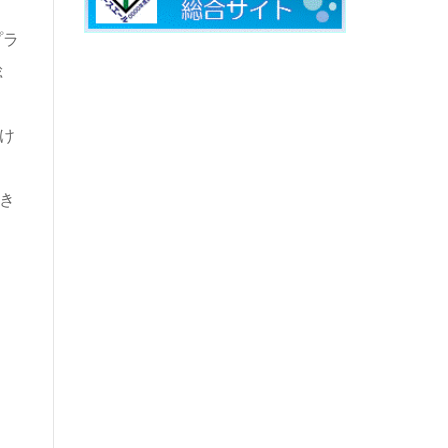
プラ
総
け
き