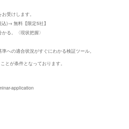
をお受けします。
(税込)→ 無料【限定5社】
分かる。〈現状把握〉
定基準への適合状況がすぐにわかる検証ツール。
だくことが条件となっております。
minar-application