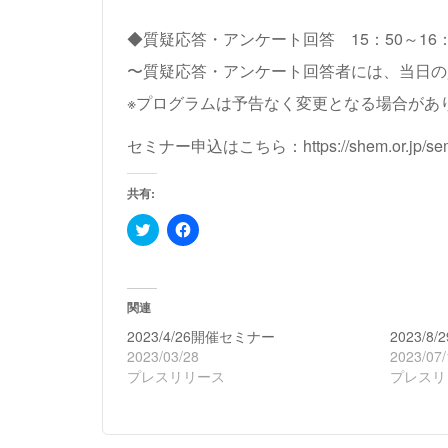
◆質疑応答・アンケート回答 15：50～16：
〜質疑応答・アンケート回答者には、当日の
※プログラムは予告なく変更となる場合があ
セミナー申込はこちら：
https://shem.or.jp/se
共有:
ク
Facebook
リ
で
ッ
共
ク
有
し
す
て
る
Twitter
に
関連
で
は
共
ク
2023/4/26開催セミナー
2023/
有
リ
2023/03/28
2023/07/
(新
ッ
し
ク
プレスリリース
プレスリ
い
し
ウ
て
ィ
く
ン
だ
ド
さ
ウ
い