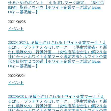
せるためのポイント 「えるぼしマーク認定」（厚生労
働省）取得ノウハウ【ホワイト企業マーク認定 Basic
Day ～基礎編～】
日付
2021/06/28
関連理由
イベント
2022/10/25 いま最も注目されるホワイト企業マーク「え
るぼし・プラチナえるぼしマーク」（厚生労働省）と新
たに義務化の「行動計画」（女性活躍推進法）解説＆自
社に合ったホワイト企業マーク選定方法とホワイト企業
化を目指す２つの道【ホワイト企業マーク認定 Basic
Day ～基礎編～】
日付
2022/08/24
関連理由
イベント
2022/6/28 いま最も注目されるホワイト企業マーク「え
るぼし・プラチナえるぼしマーク」（厚生労働省）と新
たに義務化の「行動計画」（女性活躍推進法）解説＆自
社に合ったホワイト企業マーク選定方法とホワイト企業