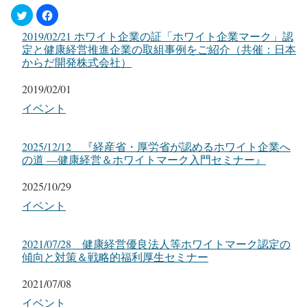
2019/02/21 ホワイト企業の証「ホワイト企業マーク」認
定と健康経営推進企業の取組事例をご紹介（共催：日本
からだ開発株式会社）
日付
2019/02/01
関連理由
イベント
2025/12/12 『経産省・厚労省が認めるホワイト企業へ
の道 ―健康経営＆ホワイトマーク入門セミナー』
日付
2025/10/29
関連理由
イベント
2021/07/28 健康経営優良法人等ホワイトマーク認定の
傾向と対策＆戦略的福利厚生セミナー
日付
2021/07/08
関連理由
イベント