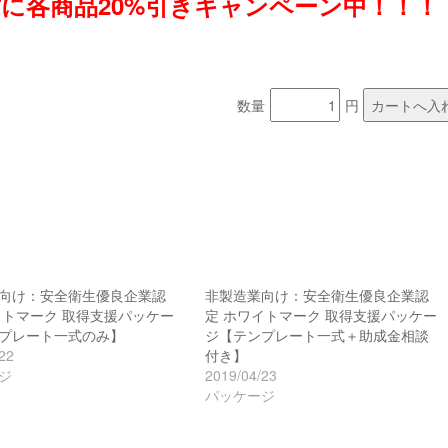
に各商品20%引きキャンペーン中！！！
数量
円
向け：安全衛生優良企業認
非製造業向け：安全衛生優良企業認
イトマーク 取得支援パッケー
定 ホワイトマーク 取得支援パッケー
プレート一式のみ】
ジ【テンプレート一式＋助成金相談
22
付き】
ジ
2019/04/23
パッケージ