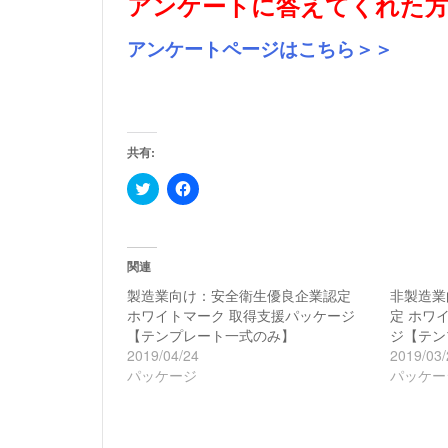
アンケートに答えてくれた方
アンケートページはこちら＞＞
共有:
ク
Facebook
リ
で
ッ
共
ク
有
し
す
て
る
Twitter
に
関連
で
は
共
ク
製造業向け：安全衛生優良企業認定
非製造業
有
リ
ホワイトマーク 取得支援パッケージ
定 ホワ
(新
ッ
し
ク
【テンプレート一式のみ】
ジ【テン
い
し
2019/04/24
2019/03/
ウ
て
ィ
く
パッケージ
パッケー
ン
だ
ド
さ
ウ
い
で
(新
開
し
き
い