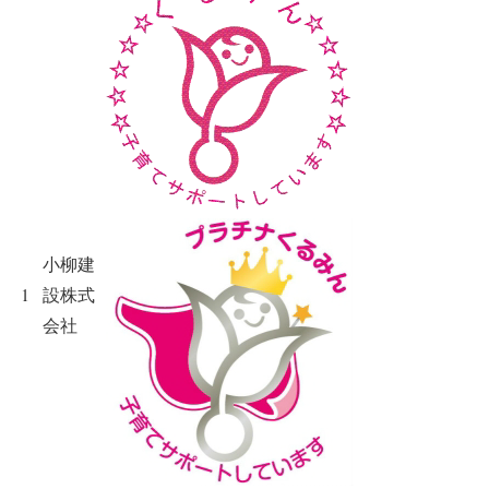
小柳建
1
設株式
会社