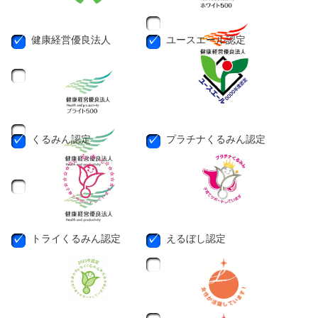
健康経営優良法人
ユースエール認定
くるみん認定
プラチナくるみん認定
トライくるみん認定
えるぼし認定