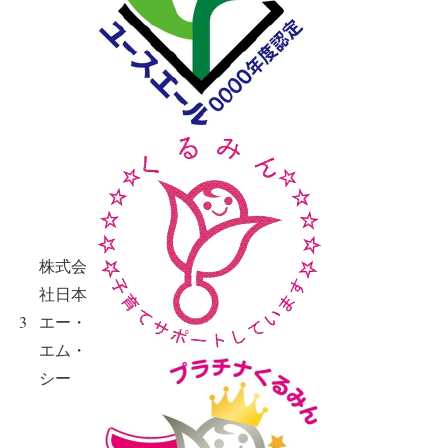
株式会
社日本
3
エー・
エム・
シー