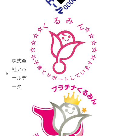
株式会
社アバ
6
ールデ
ータ