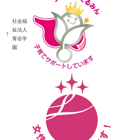
社会福
祉法人
7
青谷学
園