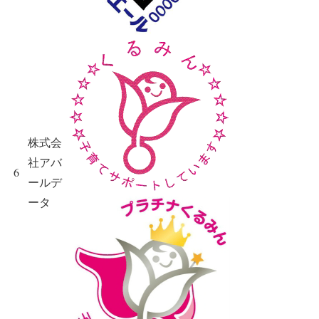
株式会
社アバ
6
ールデ
ータ