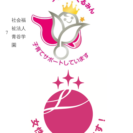
社会福
祉法人
7
青谷学
園