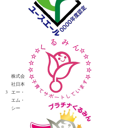
株式会
社日本
3
エー・
エム・
シー