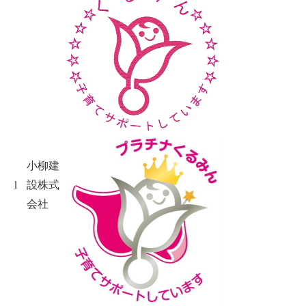
小柳建
1
設株式
会社