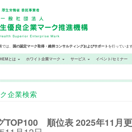
構では、
国の認定マーク取得・維持コンサルティングおよびサポート
を行っていま
SHEMとは
ホワイト企業マーク
サービス
イベント/セミナー
ック企業検索
OP100 順位表 2025年11月
11月12日