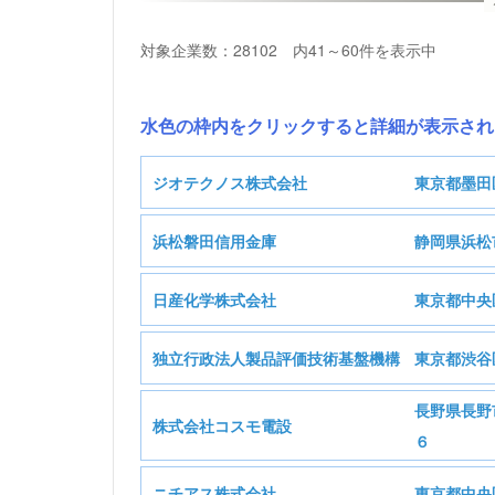
対象企業数：28102 内41～60件を表示中
水色の枠内をクリックすると詳細が表示され
ジオテクノス株式会社
東京都墨田
浜松磐田信用金庫
静岡県浜松
ジ
日産化学株式会社
東京都中央
基本情報
独立行政法人製品評価技術基盤機構
東京都渋谷
基本情報
長野県長野
D:建設業
株式会社コスモ電設
業種
独立行政
６
基本情報
J:金融業，保険業
業種
ニチアス株式会社
東京都中央