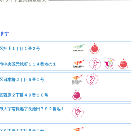
ます
区押上１丁目１番２号
市中央区元城町１１４番地の１
オテクノス株式会社
区日本橋２丁目５番１号
浜松磐田信用金庫
区西原２丁目４９番１０号
日産化学株式会社
市大字南長池字長池田７９２番地１
69人
従業員数
法人製品評価技術基盤機構
1617人
従業員数
区八丁堀１丁目６番１号