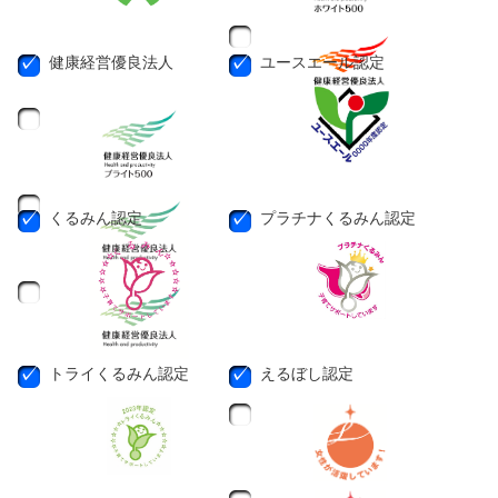
健康経営優良法人
ユースエール認定
くるみん認定
プラチナくるみん認定
トライくるみん認定
えるぼし認定