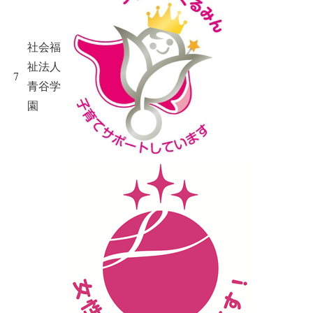
社会福
祉法人
7
青谷学
園