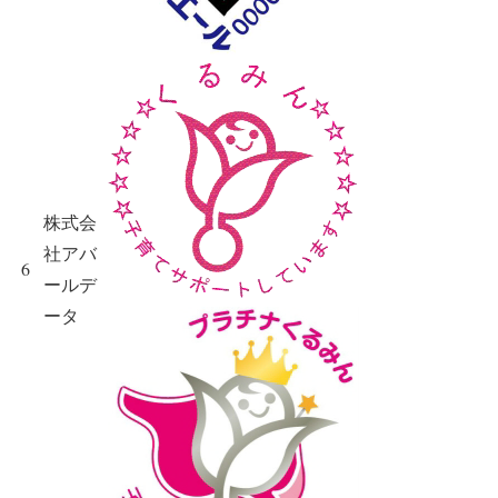
株式会
社アバ
6
ールデ
ータ