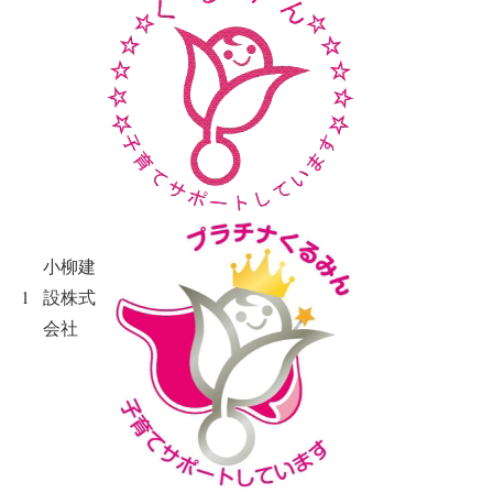
小柳建
1
設株式
会社