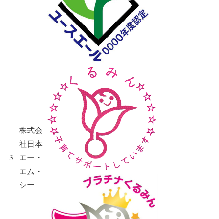
株式会
社日本
3
エー・
エム・
シー