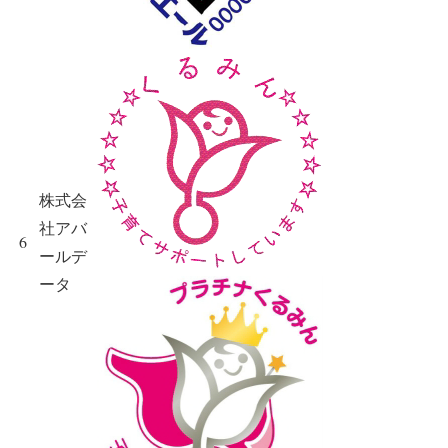
株式会
社アバ
6
ールデ
ータ