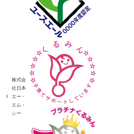
株式会
社日本
3
エー・
エム・
シー