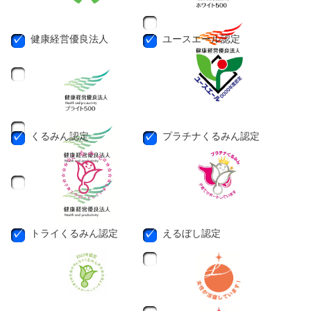
健康経営優良法人
ユースエール認定
くるみん認定
プラチナくるみん認定
トライくるみん認定
えるぼし認定