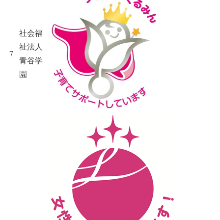
社会福
祉法人
7
青谷学
園