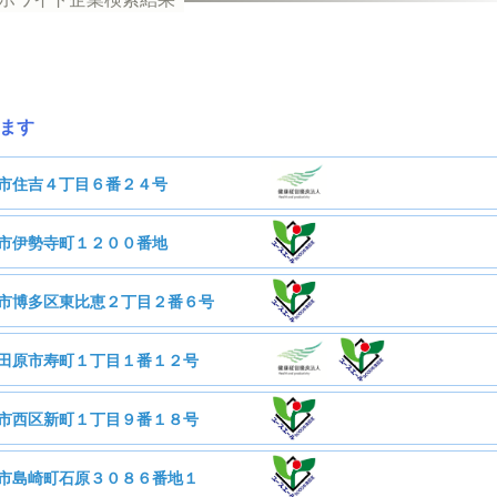
ます
市住吉４丁目６番２４号
市伊勢寺町１２００番地
株式会社ゼロ
市博多区東比恵２丁目２番６号
オテック株式会社
田原市寿町１丁目１番１２号
通サービス株式会社
市西区新町１丁目９番１８号
17人
従業員数
ゼロワン株式会社
市島崎町石原３０８６番地１
20人
従業員数
株式会社ミズホ