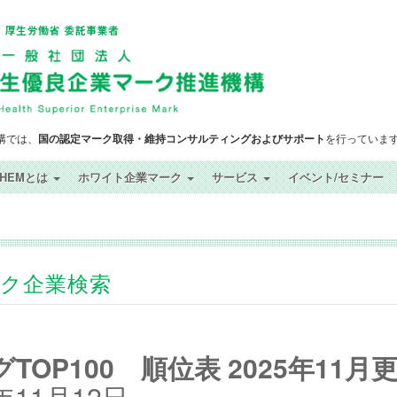
構では、
国の認定マーク取得・維持コンサルティングおよびサポート
を行っていま
SHEMとは
ホワイト企業マーク
サービス
イベント/セミナー
ック企業検索
OP100 順位表 2025年11月
11月12日