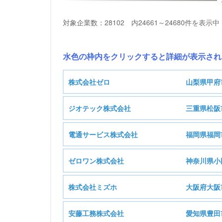
対象企業数：28102 内24661～24680件を表示中
水色の枠内をクリックすると詳細が表示され
株式会社ゼロ
山梨県甲府
ジオテック株式会社
三重県松阪
電通サービス株式会社
福岡県福岡
ジ
基本情報
ゼロワン株式会社
神奈川県小
電
基本情報
株式会社ミズホ
大阪府大阪
D:建設業
業種
基本情報
安藤工務株式会社
愛知県豊田
D:建設業
業種