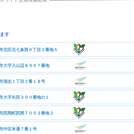
ます
市北区北七条西６丁目２番地５
市大字入山辺８９６７番地
式会社農土コンサル
市深志１丁目２番１８号
株式会社明神館
市大字矢田３９０番地の１
ルディングス株式会社
市詫間町詫間７０５３番地３
ビス業
40人
従業員数
日本興業株式会社
市中区本通７番１号
93人
従業員数
式会社タクマテック