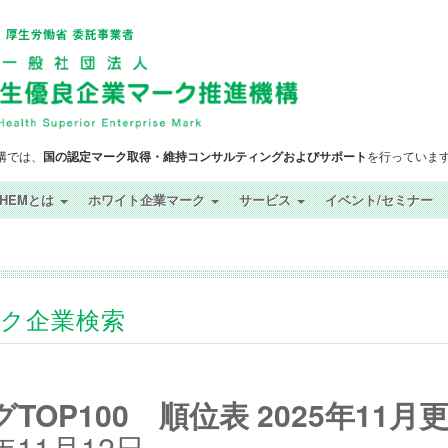
構では、
国の認定マーク取得・維持コンサルティングおよびサポート
を行っていま
SHEMとは
ホワイト企業マーク
サービス
イベント/セミナー
ック企業検索
OP100 順位表 2025年11月
11月12日