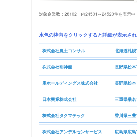
対象企業数：28102 内24501～24520件を表示中
水色の枠内をクリックすると詳細が表示され
株式会社農土コンサル
北海道札幌
株式会社明神館
長野県松本
株
扉ホールディングス株式会社
長野県松本
基本情報
日本興業株式会社
三重県桑名
扉ホー
基本情報
株式会社タクマテック
香川県三豊
L:学術研究，専門・技術サー
業種
基本情報
株式会社アンデルセンサービス
広島県広島
M:宿泊業，飲食サービス業
業種
株