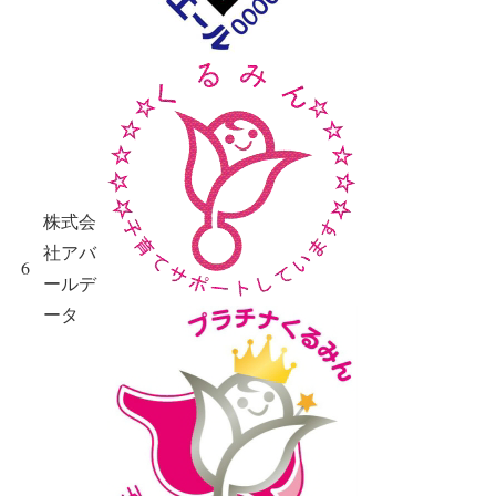
株式会
社アバ
6
ールデ
ータ