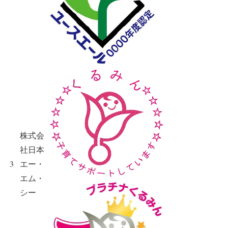
株式会
社日本
3
エー・
エム・
シー