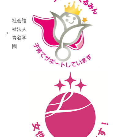
社会福
祉法人
7
青谷学
園