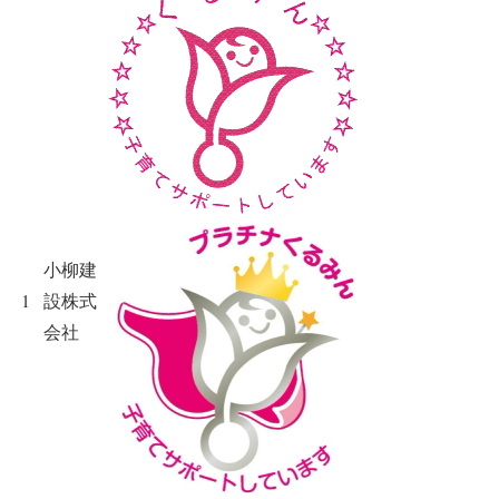
小柳建
1
設株式
会社