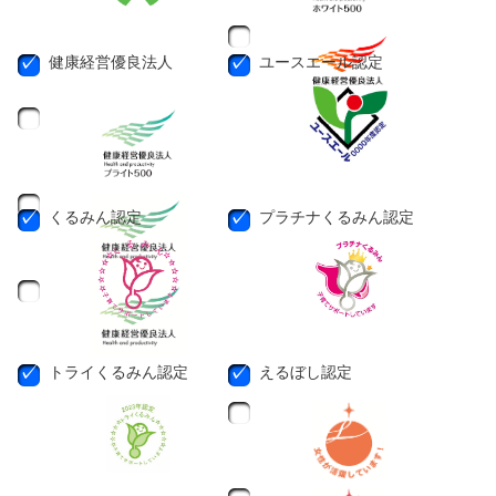
健康経営優良法人
ユースエール認定
くるみん認定
プラチナくるみん認定
トライくるみん認定
えるぼし認定