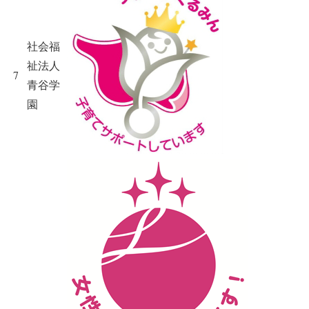
社会福
祉法人
7
青谷学
園