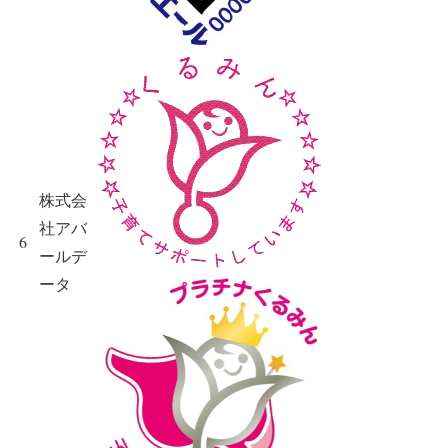
株式会
社アバ
6
ールデ
ータ