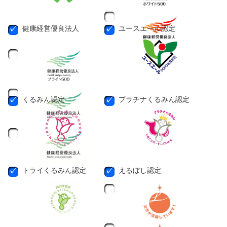
健康経営優良法人
ユースエール認定
くるみん認定
プラチナくるみん認定
トライくるみん認定
えるぼし認定