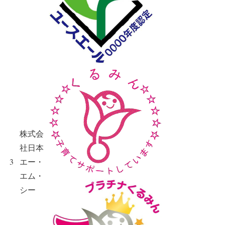
株式会
社日本
3
エー・
エム・
シー