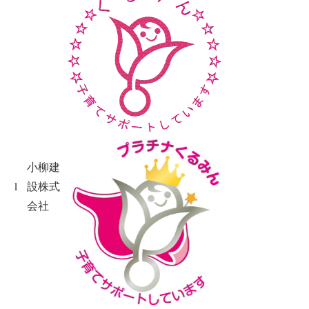
小柳建
1
設株式
会社