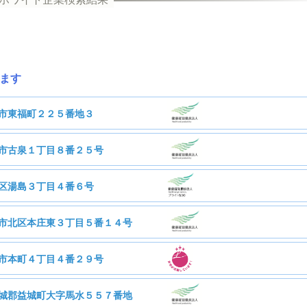
ます
市東福町２２５番地３
市古泉１丁目８番２５号
株式会社河村食材
区湯島３丁目４番６号
清進産業株式会社
市北区本庄東３丁目５番１４号
健株式会社
市本町４丁目４番２９号
21人
従業員数
中川株式会社
城郡益城町大字馬水５５７番地
68人
従業員数
会社三本テキスタイル