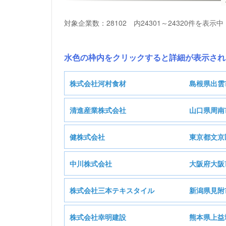
対象企業数：28102 内24301～24320件を表示中
水色の枠内をクリックすると詳細が表示され
株式会社河村食材
島根県出雲
清進産業株式会社
山口県周南
健株式会社
東京都文京
基本情報
中川株式会社
大阪府大阪
基本情報
株式会社三本テキスタイル
新潟県見附
E:製造業
業種
基本情報
株式会社幸明建設
熊本県上益
I:卸売業，小売業
業種
株式