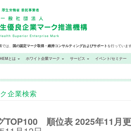
構では、
国の認定マーク取得・維持コンサルティングおよびサポート
を行っていま
SHEMとは
ホワイト企業マーク
サービス
イベント/セミナー
ック企業検索
OP100 順位表 2025年11月
11月12日