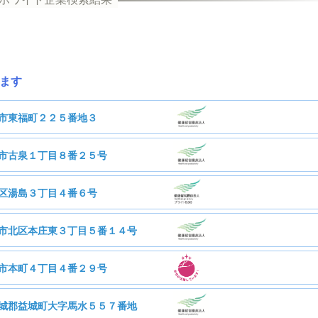
ます
市東福町２２５番地３
市古泉１丁目８番２５号
株式会社河村食材
区湯島３丁目４番６号
清進産業株式会社
市北区本庄東３丁目５番１４号
健株式会社
市本町４丁目４番２９号
21人
従業員数
中川株式会社
城郡益城町大字馬水５５７番地
68人
従業員数
会社三本テキスタイル