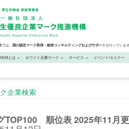
構では、
国の認定マーク取得・維持コンサルティングおよびサポート
を行っていま
SHEMとは
ホワイト企業マーク
サービス
イベント/セミナー
ック企業検索
OP100 順位表 2025年11月
11月12日