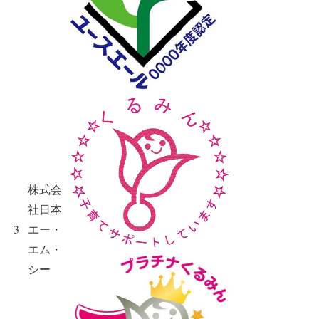
株式会
社日本
3
エー・
エム・
シー