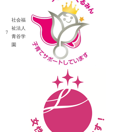
社会福
祉法人
7
青谷学
園