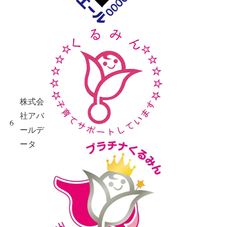
株式会
社アバ
6
ールデ
ータ