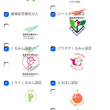
健康経営優良法人
ユースエール認定
くるみん認定
プラチナくるみん認定
トライくるみん認定
えるぼし認定