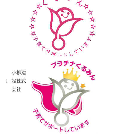
小柳建
1
設株式
会社