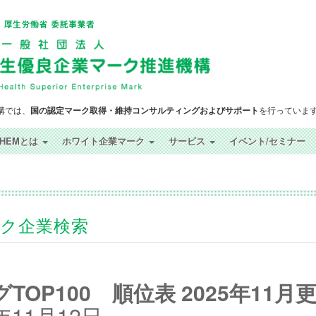
構では、
国の認定マーク取得・維持コンサルティングおよびサポート
を行っていま
SHEMとは
ホワイト企業マーク
サービス
イベント/セミナー
ック企業検索
OP100 順位表 2025年11月
11月12日