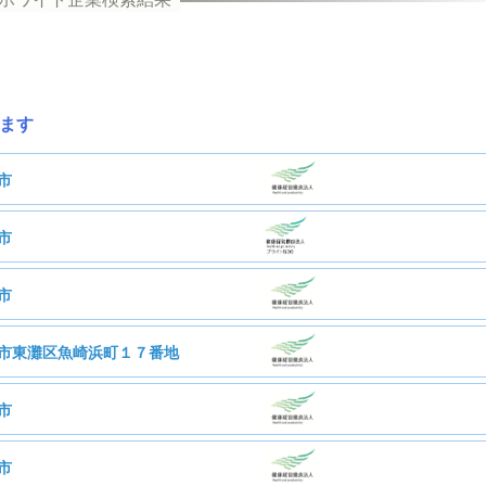
ます
市
市
式会社伊藤園関西茶業
市
株式会社今井商店
市東灘区魚崎浜町１７番地
社今村化学工業白蟻研究所
市
植田製油株式会社
市
株式会社A-ZiP