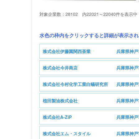
対象企業数：28102 内22021～22040件を表示中
水色の枠内をクリックすると詳細が表示され
株式会社伊藤園関西茶業
兵庫県神戸
株式会社今井商店
兵庫県神戸
株
株式会社今村化学工業白蟻研究所
兵庫県神戸
基本情報
植田製油株式会社
兵庫県神戸
株式会
基本情報
株式会社A-ZiP
兵庫県神戸
製造業
業種
基本情報
株式会社エム・スタイル
兵庫県神戸
小売業
業種