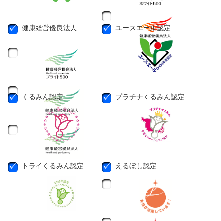
健康経営優良法人
ユースエール認定
くるみん認定
プラチナくるみん認定
トライくるみん認定
えるぼし認定