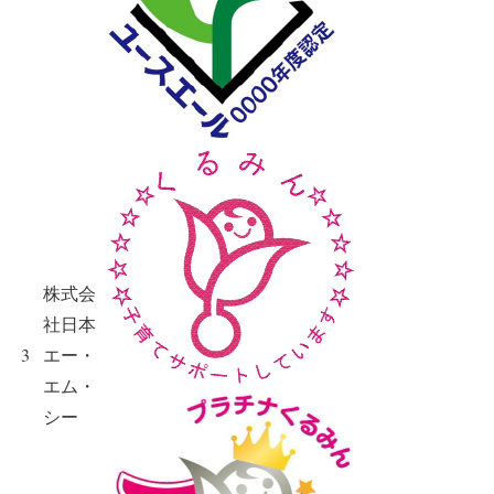
株式会
社日本
3
エー・
エム・
シー