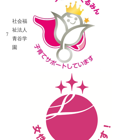
社会福
祉法人
7
青谷学
園