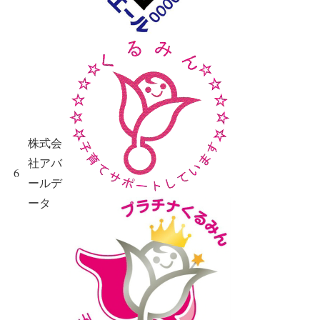
株式会
社アバ
6
ールデ
ータ