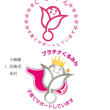
小柳建
1
設株式
会社