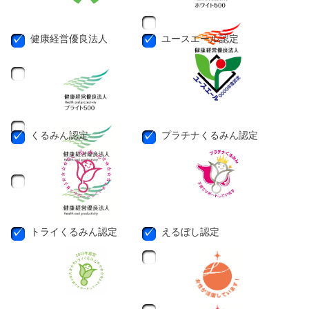
健康経営優良法人
ユースエール認定
くるみん認定
プラチナくるみん認定
トライくるみん認定
えるぼし認定