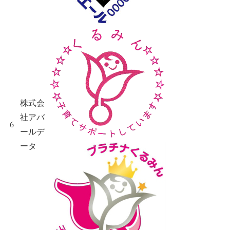
株式会
社アバ
6
ールデ
ータ