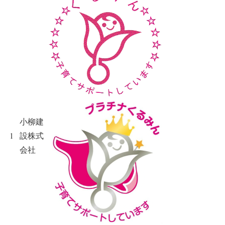
小柳建
1
設株式
会社