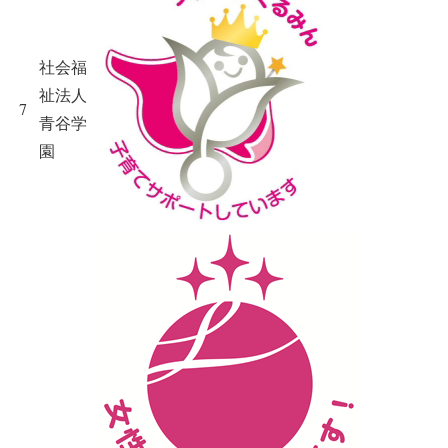
社会福
祉法人
7
青谷学
園