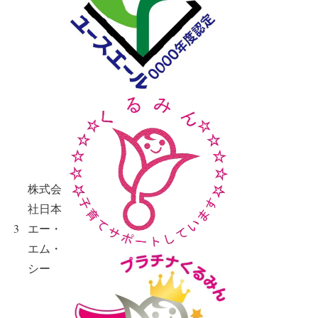
株式会
社日本
3
エー・
エム・
シー