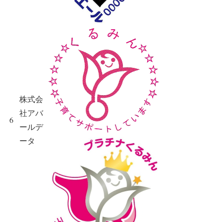
株式会
社アバ
6
ールデ
ータ