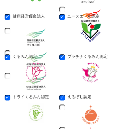
健康経営優良法人
ユースエール認定
くるみん認定
プラチナくるみん認定
トライくるみん認定
えるぼし認定