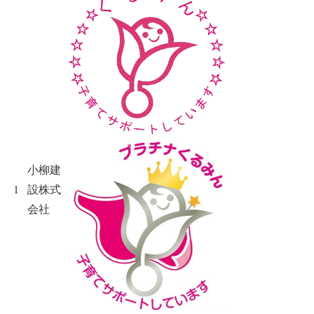
小柳建
1
設株式
会社