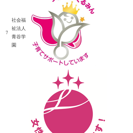
社会福
祉法人
7
青谷学
園