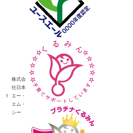
株式会
社日本
3
エー・
エム・
シー