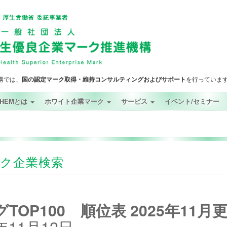
構では、
国の認定マーク取得・維持コンサルティングおよびサポート
を行っていま
SHEMとは
ホワイト企業マーク
サービス
イベント/セミナー
ック企業検索
OP100 順位表 2025年11月
11月12日