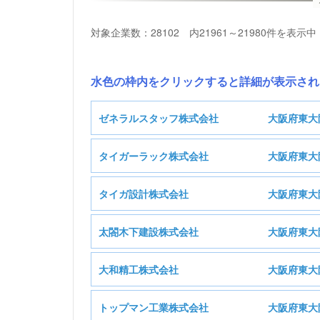
対象企業数：28102 内21961～21980件を表示中
水色の枠内をクリックすると詳細が表示され
ゼネラルスタッフ株式会社
大阪府東大
タイガーラック株式会社
大阪府東大
ゼネ
タイガ設計株式会社
大阪府東大
タイ
基本情報
太閤木下建設株式会社
大阪府東大
タ
基本情報
大和精工株式会社
大阪府東大
保険業
業種
太
基本情報
トップマン工業株式会社
大阪府東大
卸売業
業種