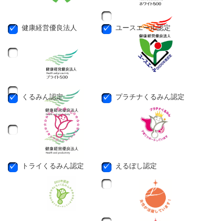
健康経営優良法人
ユースエール認定
くるみん認定
プラチナくるみん認定
トライくるみん認定
えるぼし認定