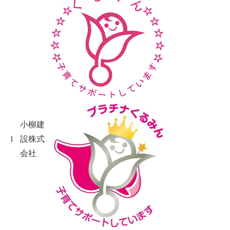
小柳建
1
設株式
会社