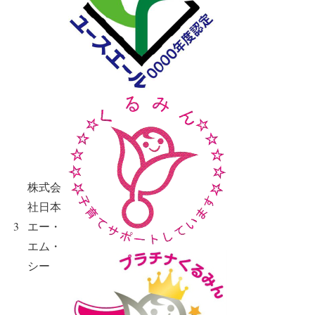
株式会
社日本
3
エー・
エム・
シー