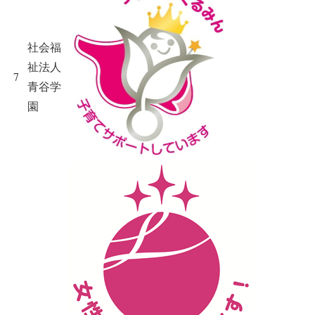
社会福
祉法人
7
青谷学
園