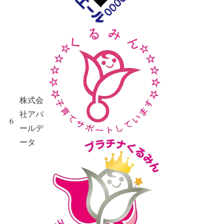
株式会
社アバ
6
ールデ
ータ