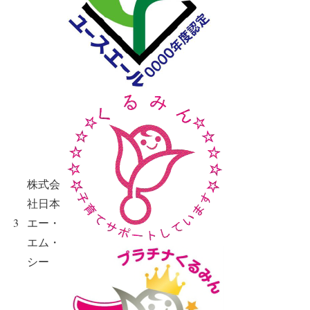
株式会
社日本
3
エー・
エム・
シー