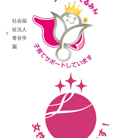
社会福
祉法人
7
青谷学
園