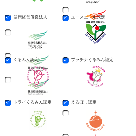
健康経営優良法人
ユースエール認定
くるみん認定
プラチナくるみん認定
トライくるみん認定
えるぼし認定