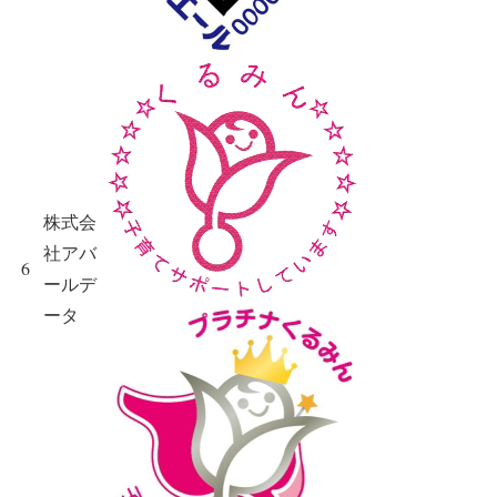
株式会
社アバ
6
ールデ
ータ