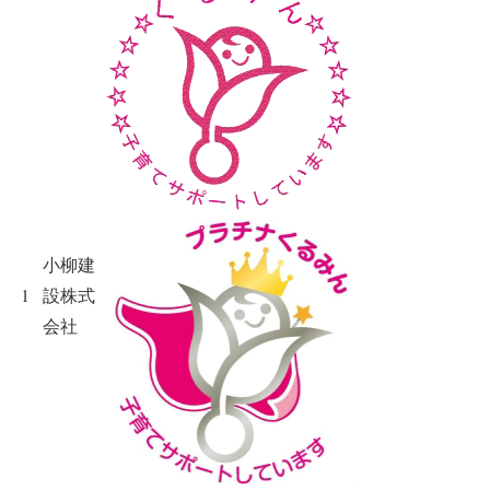
小柳建
1
設株式
会社