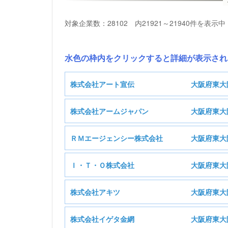
対象企業数：28102 内21921～21940件を表示中
水色の枠内をクリックすると詳細が表示され
株式会社アート宣伝
大阪府東大
株式会社アームジャパン
大阪府東大
株
ＲＭエージェンシー株式会社
大阪府東大
株式
基本情報
Ｉ・Ｔ・Ｏ株式会社
大阪府東大
ＲＭエ
基本情報
株式会社アキツ
大阪府東大
製造業
業種
基本情報
株式会社イゲタ金網
大阪府東大
保険業
業種