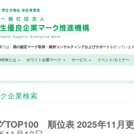
構では、
国の認定マーク取得・維持コンサルティングおよびサポート
を行っていま
SHEMとは
ホワイト企業マーク
サービス
イベント/セミナー
ック企業検索
OP100 順位表 2025年11月
11月12日