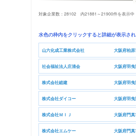
対象企業数：28102 内21881～21900件を表示中
水色の枠内をクリックすると詳細が表示され
山六化成工業株式会社
大阪府柏原
社会福祉法人庄清会
大阪府羽曳
山
株式会社総建
大阪府羽曳
基本情報
株式会社ダイコー
大阪府羽曳
基本情報
株式会社ＭＩＪ
大阪府門真
製造業
業種
基本情報
株式会社エムケー
大阪府門真
医療法人、社会福祉法人、健
業種