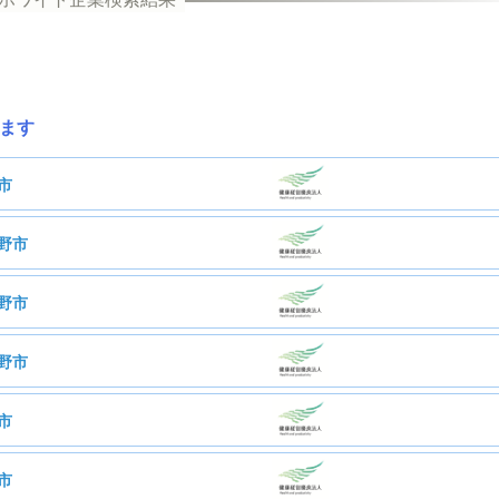
ます
市
野市
六化成工業株式会社
野市
社会福祉法人庄清会
野市
株式会社総建
市
株式会社ダイコー
市
康保険組合等保険者
株式会社ＭＩＪ