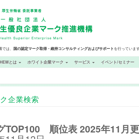
構では、
国の認定マーク取得・維持コンサルティングおよびサポート
を行っていま
SHEMとは
ホワイト企業マーク
サービス
イベント/セミナー
ック企業検索
OP100 順位表 2025年11月
11月12日