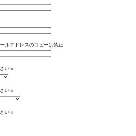
ールアドレスのコピーは禁止
い ※
い ※
い ※