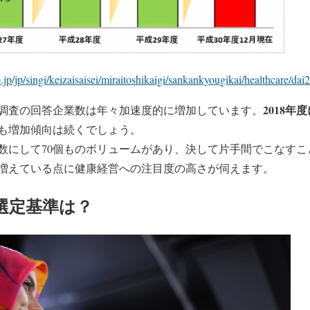
jp/jp/singi/keizaisaisei/miraitoshikaigi/sankankyougikai/healthcare/dai
2018年
調査の回答企業数は年々加速度的に増加しています。
も増加傾向は続くでしょう。
数にして70個ものボリュームがあり、決して片手間でこなすこ
増えている点に健康経営への注目度の高さが伺えます。
選定基準は？