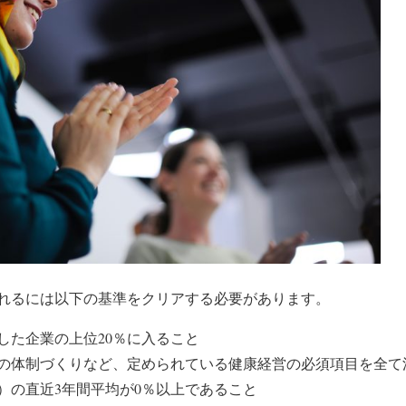
れるには以下の基準をクリアする必要があります。
した企業の
上位20％
に入ること
の体制づくりなど、定められている
健康経営の必須項目を全て
）の直近3年間平均が
0％以上
であること