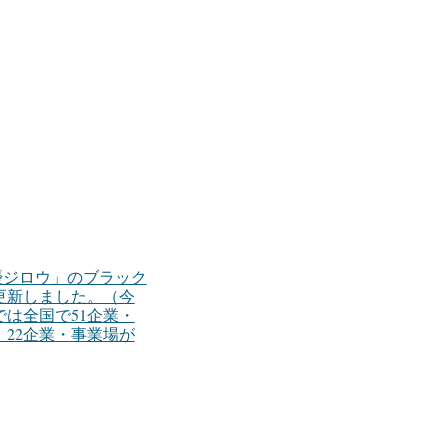
4 「優ジロウ」のブラック
更新しました。（今
は全国で51企業・
22企業・事業場が