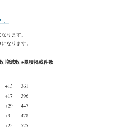
た。
になります。
数になります。
数
増減数
※累積掲載件数
+13
361
+17
396
+29
447
+9
478
+25
525