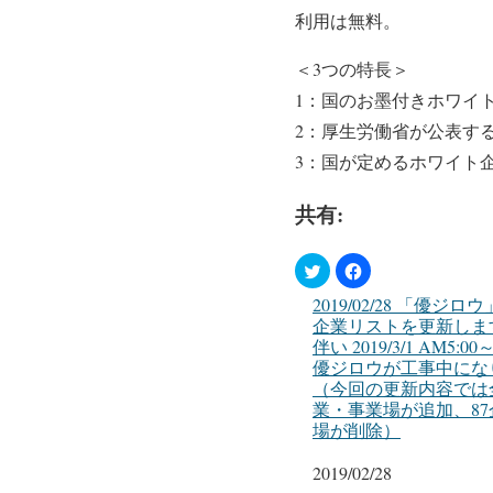
利用は無料。
＜3つの特長＞
1：国のお墨付きホワイ
2：厚生労働省が公表す
3：国が定めるホワイト
共有:
2019/02/28 「優ジ
企業リストを更新しま
伴い 2019/3/1 AM5:00
優ジロウが工事中にな
（今回の更新内容では
業・事業場が追加、8
場が削除）
日付
2019/02/28