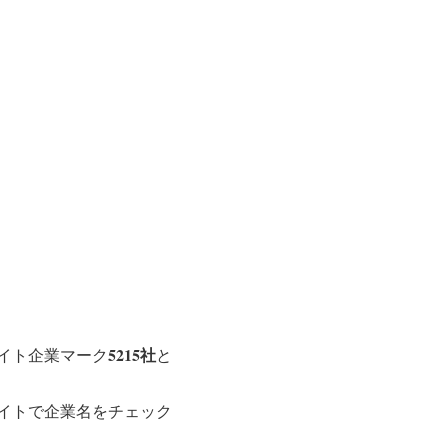
5215社
イト企業マーク
と
イトで企業名をチェック