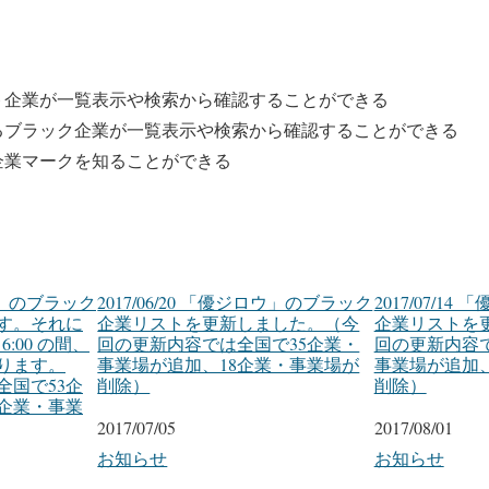
ト企業が一覧表示や検索から確認することができる
るブラック企業が一覧表示や検索から確認することができる
企業マークを知ることができる
ロウ」のブラック
2017/06/20 「優ジロウ」のブラック
2017/07/1
す。それに
企業リストを更新しました。（今
企業リストを
～6:00 の間、
回の更新内容では全国で35企業・
回の更新内容で
ります。
事業場が追加、18企業・事業場が
事業場が追加、
全国で53企
削除）
削除）
7企業・事業
日付
2017/07/05
日付
2017/08/01
関連理由
お知らせ
関連理由
お知らせ