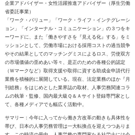
企業アドバイザー・女性活躍推進アドバイザー（厚生労働
省委託事業）
「ワーク・バリュー」「ワーク・ライフ・インテグレーシ
ョン」「インターナル・コミュニケーション」の３つをキ
ーワードに、また「働きやすさを『見える化』する」をミ
ッションとして、労働市場における採用コストの過当競争
やその結果としてのマッチングミスによるロス、労使双方
の市場価値の歪めあい等々、是正のための各種公的認定
（Ｗマークなど）取得支援や取得に資する助成金申請代行
業務を積極的に展開している。現在、法定業務のほか『月
刊総務』をはじめとした業界誌の取材、人事労務関連コラ
ムの執筆・監修、国内最大級Ｑ＆Ａサイト登録専門家とし
て、各種メディアでも幅広く活動中。
サマリー：今年に入ってから働き方改革の動きも具体性を
帯び、日本の人事労務管理は一大転換点を迎えつつありま
す。この時流の最中、人事労務の専門家たる社労士には今