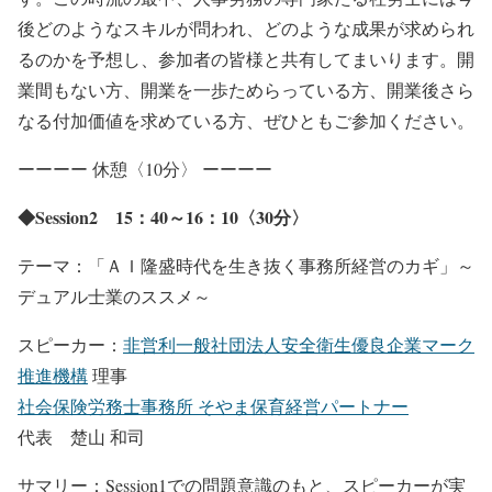
後どのようなスキルが問われ、どのような成果が求められ
るのかを予想し、参加者の皆様と共有してまいります。開
業間もない方、開業を一歩ためらっている方、開業後さら
なる付加価値を求めている方、ぜひともご参加ください。
ーーーー 休憩〈10分〉 ーーーー
◆Session2 15：40～16：10〈30分〉
テーマ：「ＡＩ隆盛時代を生き抜く事務所経営のカギ」～
デュアル士業のススメ～
スピーカー：
非営利一般社団法人安全衛生優良企業マーク
推進機構
理事
社会保険労務士事務所 そやま保育経営パートナー
代表 楚山 和司
サマリー：Session1での問題意識のもと、スピーカーが実