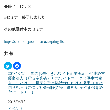
◆終了 17：00
※セミナー終了しました
その他受付中のセミナー
https://shem.or.jp/seminar-accepting-list
共有:
2018/07/24 「国のお墨付きホワイト企業認定、健康経営
優良法人（経済産業省）とホワイトマーク（厚生労働
省））とは」～超売り手市場時代における採用力UPの
切り札～（共催：社会保険労務士事務所 そやま保育経
営パートナー）
日付
2018/06/13
関連理由
イベント