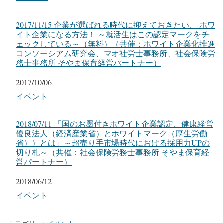
2017/11/15 企業が選ばれる時代に抑えておきたい、 ホワ
イト企業になる方法！ ～就活生はこの認定マークをチ
ェックしている～（無料）（共催：ホワイト企業化推進
コンソーシアム研究会、マオ社労士事務所、社会保険労
務士事務所 そやま保育経営パートナー）
日付
2017/10/06
関連理由
イベント
2018/07/11 「国のお墨付きホワイト企業認定、健康経営
優良法人（経済産業省）とホワイトマーク（厚生労働
省））とは」～超売り手市場時代における採用力UPの
切り札～（共催：社会保険労務士事務所 そやま保育経
営パートナー）
日付
2018/06/12
関連理由
イベント