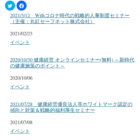
2021/3/12 Withコロナ時代の戦略的人事制度セミナー
（主催：丸紅セーフネット株式会社）
日付
2021/02/23
関連理由
イベント
2020/10/30 健康経営 オンラインセミナー(無料) ～新時代
の健康施策のポイント～
日付
2020/10/06
関連理由
イベント
2021/07/28 健康経営優良法人等ホワイトマーク認定の
傾向と対策＆戦略的福利厚生セミナー
日付
2021/07/08
関連理由
イベント