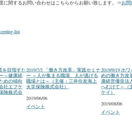
度に関するお問い合わせはこちらからお願い致します。⇒
お問
cepting-list
ト企業を目指すた
2019/7/3 「働き方改革」実践セミナ
2019/9/19
ー～健康経
ー ～人が集まる職場、人が逃げる
めの働き方改
ための傾向
職場とは～（主催：三井住友海上
康経営優良法
会社エフケ
火災保険株式会社）
へむけて～（
保険株式会
ケイ）
日付
2019/06/06
日付
2019/08/06
関連理由
イベント
関連理由
イベント