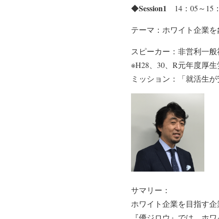
Session1
◆
14：05～15
テーマ：ホワイト企業を
スピーカー：非営利一般
※H28、30、R元年度
ミッション：「就活生が
サマリー：
ホワイト企業を目指す企業
『優ジロウ』では、ホワ