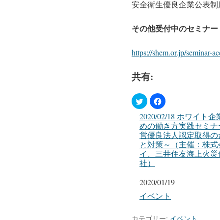
安全衛生優良企業公表制
その他受付中のセミナー
https://shem.or.jp/seminar-ac
共有:
2020/02/18 ホワイ
めの働き方実践セミナ
営優良法人認定取得の
と対策～（主催：株式
イ、三井住友海上火災
社）
日付
2020/01/19
関連理由
イベント
カテゴリー:
イベント