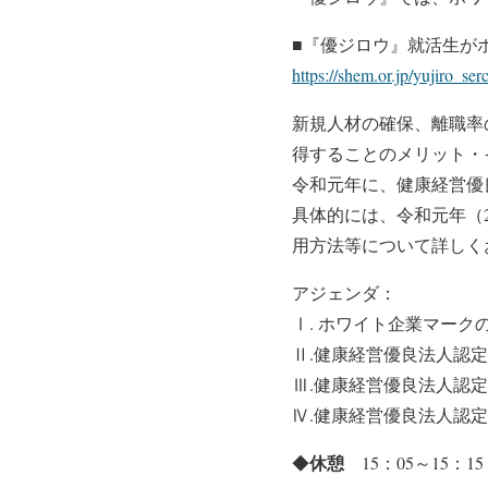
■『優ジロウ』就活生が
https://shem.or.jp/yujiro_ser
新規人材の確保、離職率
得することのメリット・
令和元年に、健康経営優
具体的には、令和元年（
用方法等について詳しく
アジェンダ：
Ⅰ. ホワイト企業マー
Ⅱ.健康経営優良法人認
Ⅲ.健康経営優良法人認
Ⅳ.健康経営優良法人認
休憩
◆
15：05～15：15